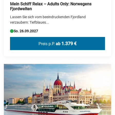
Mein Schiff Relax – Adults Only: Norwegens
Portugal
Fjordwelten
Lassen Sie sich vom beeindruckenden Fjordland
Rumänien
verzaubern: Tiefblaues...
Schweden
So. 26.09.2027
Schweiz
1.379 €
Preis p.P.
ab
Serbien
Simbabwe
Slowakei
Spanien
Tschechien
Türkei
USA
Ungarn