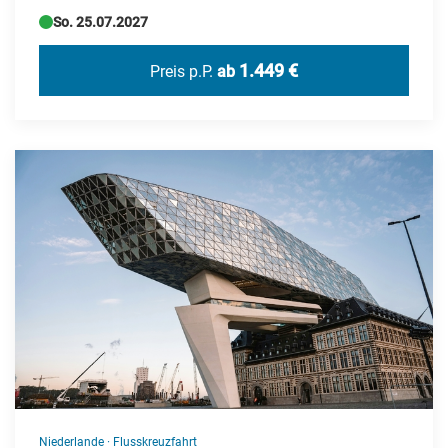
So. 25.07.2027
1.449 €
Preis p.P.
ab
Niederlande
·
Flusskreuzfahrt