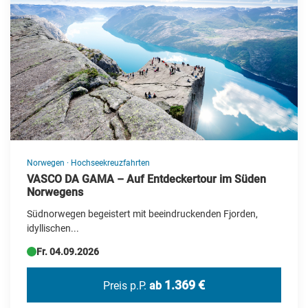
Neue Reisen
Silvesterreisen
Specials
Städte-/Musikreisen
Weihnachtsreisen
Zielgebiet
Norwegen
·
Hochseekreuzfahrten
Albanien
VASCO DA GAMA – Auf Entdeckertour im Süden
Norwegens
Andorra
Südnorwegen begeistert mit beeindruckenden Fjorden,
Barbados
idyllischen...
Fr. 04.09.2026
Belgien
Botswana
1.369 €
Preis p.P.
ab
Brasilien