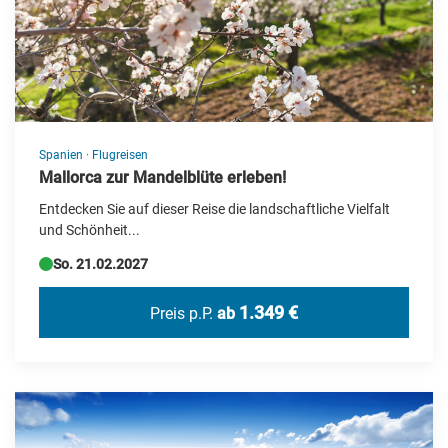
Bus-Rundreise
Deutschland Reisen
Erlebnis & Aufenthalt
Events
Flugreisen
Spanien
·
Flugreisen
Mallorca zur Mandelblüte erleben!
Flusskreuzfahrt
Entdecken Sie auf dieser Reise die landschaftliche Vielfalt
Frühjahrs-Reisen
und Schönheit...
Geschenkideen
So. 21.02.2027
Herbstreisen
1.349 €
Preis p.P.
ab
Hochseekreuzfahrten
Katalogvorschau Haupt 2026
Kultur/UNESCO
Kurzreisen