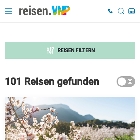
Suche verfeinern
Sortieren nach
REISEN FILTERN
Preis
€ 300
€ 7 000
101 Reisen
gefunden
Dauer
Reiseart
Adventsreisen