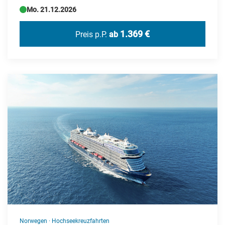
Kap Verde
Mo. 21.12.2026
Karibik
1.369 €
Preis p.P.
ab
Kroatien
Litauen
Marokko
Mauritius
Monaco
Montenegro
Namibia
Nepal
Niederlande
Norwegen
Norwegen
·
Hochseekreuzfahrten
Polen