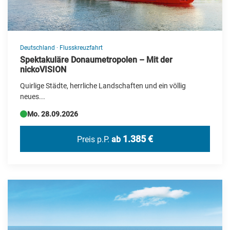
Usbekistan
Ägypten
Österreich
Deutschland
·
Flusskreuzfahrt
Spektakuläre Donaumetropolen – Mit der
nickoVISION
Quirlige Städte, herrliche Landschaften und ein völlig
neues...
Mo. 28.09.2026
1.385 €
Preis p.P.
ab