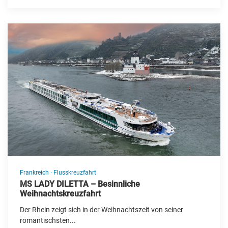
China
Deutschland
Dänemark
Estland
Finnland
Frankreich
Griechenland
Großbritannien
Irland
Frankreich
·
Flusskreuzfahrt
Island
MS LADY DILETTA – Besinnliche
Weihnachtskreuzfahrt
Italien
Der Rhein zeigt sich in der Weihnachtszeit von seiner
Kanada
romantischsten...