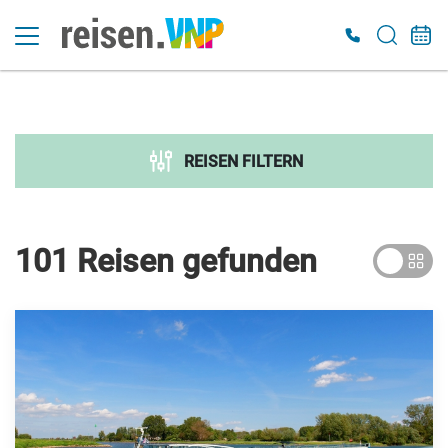
Suche verfeinern
Sortieren nach
REISEN FILTERN
Preis
€ 300
€ 7 000
101 Reisen
gefunden
Dauer
Reiseart
Adventsreisen