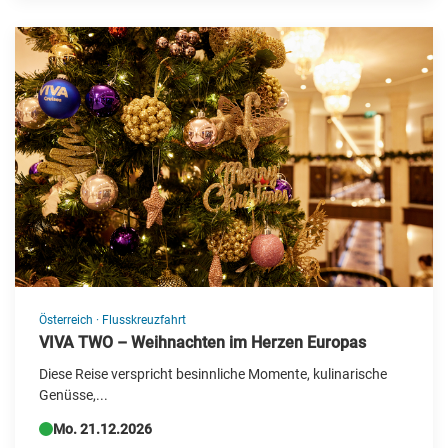
China
Deutschland
Dänemark
Estland
Finnland
Frankreich
Griechenland
Großbritannien
Irland
Österreich
·
Flusskreuzfahrt
VIVA TWO – Weihnachten im Herzen Europas
Island
Diese Reise verspricht besinnliche Momente, kulinarische
Italien
Genüsse,...
Kanada
Mo. 21.12.2026