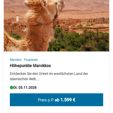
Neue Reisen
Silvesterreisen
Specials
Städte-/Musikreisen
Weihnachtsreisen
Zielgebiet
Marokko
·
Flugreisen
Albanien
Höhepunkte Marokkos
Entdecken Sie den Orient im westlichsten Land der
Andorra
islamischen Welt....
Barbados
Di. 03.11.2026
Belgien
1.599 €
Preis p.P.
ab
Botswana
Brasilien