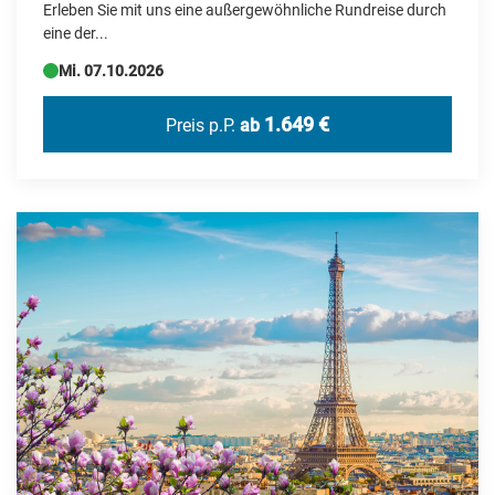
Erleben Sie mit uns eine außergewöhnliche Rundreise durch
eine der...
Portugal
Mi. 07.10.2026
Rumänien
Schweden
1.649 €
Preis p.P.
ab
Schweiz
Serbien
Simbabwe
Slowakei
Spanien
Tschechien
Türkei
USA
Ungarn