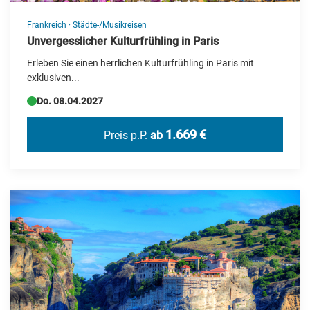
Usbekistan
Frankreich
·
Städte-/Musikreisen
Ägypten
Unvergesslicher Kulturfrühling in Paris
Österreich
Erleben Sie einen herrlichen Kulturfrühling in Paris mit
exklusiven...
Do. 08.04.2027
1.669 €
Preis p.P.
ab