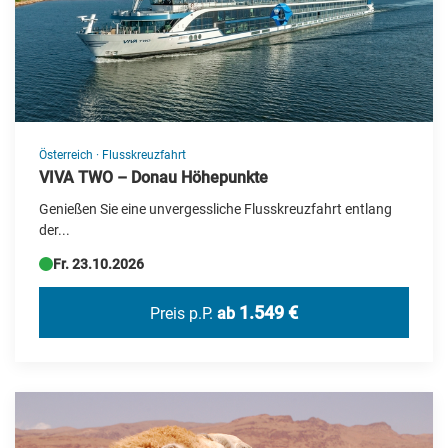
Bus-Rundreise
Deutschland Reisen
Erlebnis & Aufenthalt
Events
Flugreisen
Österreich
·
Flusskreuzfahrt
VIVA TWO – Donau Höhepunkte
Flusskreuzfahrt
Genießen Sie eine unvergessliche Flusskreuzfahrt entlang
Frühjahrs-Reisen
der...
Geschenkideen
Fr. 23.10.2026
Herbstreisen
1.549 €
Preis p.P.
ab
Hochseekreuzfahrten
Katalogvorschau Haupt 2026
Kultur/UNESCO
Kurzreisen