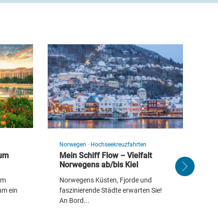
Norwegen
·
Hochseekreuzfahrten
Sp
zum
Mein Schiff Flow – Vielfalt
Ba
Norwegens ab/bis Kiel
Erl
em
Norwegens Küsten, Fjorde und
Ge
um ein
faszinierende Städte erwarten Sie!
An Bord...