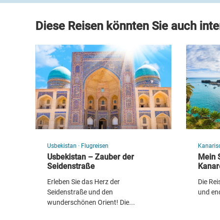
Diese Reisen könnten Sie auch inte
Usbekistan
·
Flugreisen
Kanaris
Usbekistan – Zauber der
Mein S
Seidenstraße
Kanar
Erleben Sie das Herz der
Die Rei
Seidenstraße und den
und en
wunderschönen Orient! Die...