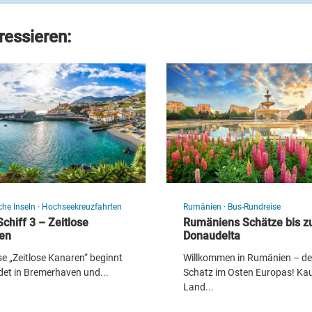
ressieren:
Tulpenfeld
che Inseln
·
Hochseekreuzfahrten
Rumänien
·
Bus-Rundreise
chiff 3 – Zeitlose
Rumäniens Schätze bis 
© olenaznakk - stock.adobe.com
en
Donaudelta
se „Zeitlose Kanaren“ beginnt
Willkommen in Rumänien – d
det in Bremerhaven und...
Schatz im Osten Europas! Ka
Land...