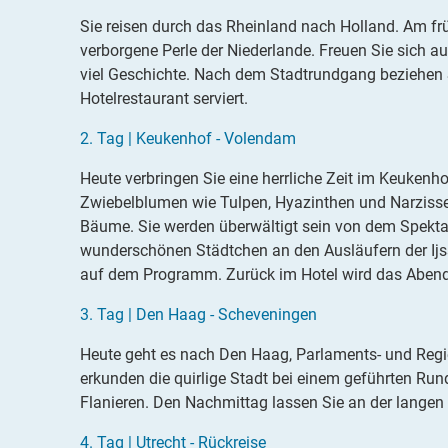
Sie reisen durch das Rheinland nach Holland. Am fr
verborgene Perle der Niederlande. Freuen Sie sich a
viel Geschichte. Nach dem Stadtrundgang beziehen 
Hotelrestaurant serviert.
2
.
Tag |
Keukenhof - Volendam
Heute verbringen Sie eine herrliche Zeit im Keukenhof
Zwiebelblumen wie Tulpen, Hyazinthen und Narzisse
Bäume. Sie werden überwältigt sein von dem Spekta
wunderschönen Städtchen an den Ausläufern der Ijs
auf dem Programm
.
Zurück im Hotel wird das Abend
3.
Tag |
Den Haag - Scheveningen
Heute geht es nach
Den Haag,
Parlaments- und Regie
erkunden die quirlige Stadt bei einem
geführten Run
Flanieren. Den Nachmittag lassen Sie an der lang
4.
Tag |
Utrecht - Rückreise