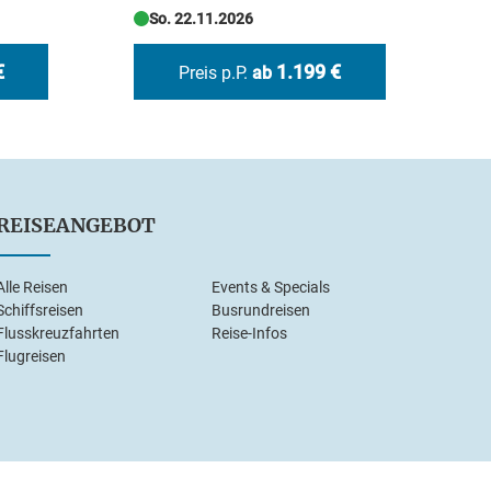
So. 22.11.2026
€
1.199 €
Preis p.P.
ab
REISEANGEBOT
Alle Reisen
Events & Specials
Schiffsreisen
Busrundreisen
Flusskreuzfahrten
Reise-Infos
Flugreisen