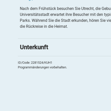
Nach dem Frühstück besuchen Sie Utrecht, die Gebur
Universitätsstadt erwartet ihre Besucher mit den ty
Es konnten keine gültigen Angebote gefunden werden. B
Parks. Während Sie die Stadt erkunden, hören Sie vi
die Rückreise in die Heimat.
Unterkunft
Van der Valk Hotel Amersfoort-A1
Das elegante
4*Van der Valk Hotel Amersfoort-A1
l
ID/Code: 2281524/KUH1
Programmänderungen vorbehalten.
Amersfoort entfernt und bietet somit die optimale A
Restaurant mit Show-Küche sowie eine gut sortierte 
Fitnesscenter, 24-h-Rezeption und Lift. Gratis WLAN 
Komfortzimmer verfügen über Bad oder DU/WC, Fön,