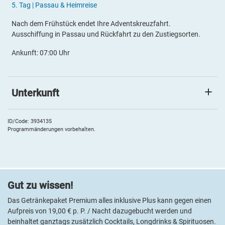
5.
Tag |
Passau & Heimreise
Nach dem Frühstück endet Ihre Adventskreuzfahrt.
Ausschiffung in Passau und Rückfahrt zu den Zustiegsorten.
Ankunft: 07:00 Uhr
Unterkunft
A-ROSA RIVA
Die A-ROSA RIVA bietet entspannten Kreuzfahrtkomfort auf der
ID/Code: 3934135
Programmänderungen vorbehalten.
Donau. Freuen Sie sich auf ein stilvolles Ambiente, ein
großzügiges Restaurant mit abwechslungsreicher Küche sowie
gemütliche Aufenthaltsbereiche. Die komfortablen Kabinen laden
zum Wohlfühlen ein. Zum Wellnessbereich gehören Sanarium,
Whirlpool und Fitnessmöglichkeiten. Dank VollpensionPlus und
Gut zu wissen!
ganztägig inkludierten alkoholfreien Getränken sowie einer
Auswahl an Bier und Wein genießen Sie unbeschwerte
Das Getränkepaket Premium alles inklusive Plus kann gegen einen
Urlaubstage an Bord.
Aufpreis von 19,00 € p. P. / Nacht dazugebucht werden und
beinhaltet ganztags zusätzlich Cocktails, Longdrinks & Spirituosen.