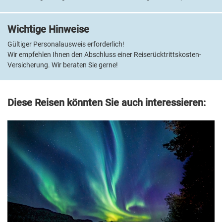
Wichtige Hinweise
Gültiger Personalausweis erforderlich!
Wir empfehlen Ihnen den Abschluss einer Reiserücktrittskosten-
Versicherung. Wir beraten Sie gerne!
Diese Reisen könnten Sie auch interessieren:
A-ROSA
A-RO
Gemütliche Wintermomente an Bord
mit Blick auf die vorbeiziehende
Flusslandschaft
A-ROSA