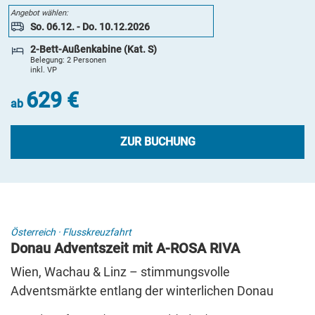
729 €
Angebot wählen:
ab
So. 06.12. - Do. 10.12.2026
ZUR BUCHUNG
2-Bett-Außenkabine (Kat. S)
Belegung: 2 Personen
inkl. VP
5 Tage
629 €
So. 06.12. - Do. 10.12.2026
ab
2-Bett-Außenkabine (Kat. A) zur Alleinbenutzung
Belegung: 1 Person
inkl. VP
ZUR BUCHUNG
869 €
ab
ZUR BUCHUNG
5 Tage
Österreich
·
Flusskreuzfahrt
Donau Adventszeit mit A-ROSA RIVA
So. 06.12. - Do. 10.12.2026
2-Bett-Außenkabine franz. Balkon (Kat. C)
Wien, Wachau & Linz – stimmungsvolle
Belegung: 2 Personen
Adventsmärkte entlang der winterlichen Donau
inkl. VP