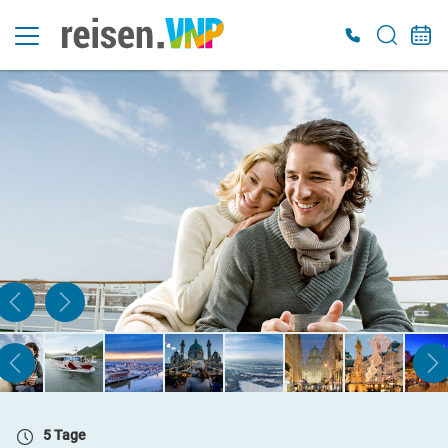
5 Tage
So. 06.12. - Do. 10.12.2026
2-Bett-Außenkabine (Kat. S)
Belegung: 2 Personen
inkl. VP
629 €
ab
ZUR BUCHUNG
5 Tage
So. 06.12. - Do. 10.12.2026
2-Bett-Außenkabine (Kat. A)
Belegung: 2 Personen
inkl. VP
5 Tage