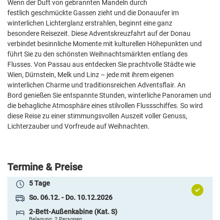
Wenn der Duft von gebrannten Mandeln durch
899 €
ab
festlich geschmückte Gassen zieht und die Donauufer im
winterlichen Lichterglanz erstrahlen, beginnt eine ganz
ZUR BUCHUNG
besondere Reisezeit. Diese Adventskreuzfahrt auf der Donau
verbindet besinnliche Momente mit kulturellen Höhepunkten und
5 Tage
führt Sie zu den schönsten Weihnachtsmärkten entlang des
So. 06.12. - Do. 10.12.2026
Flusses. Von Passau aus entdecken Sie prachtvolle Städte wie
Wien, Dürnstein, Melk und Linz – jede mit ihrem eigenen
2-Bett-Außenkabine franz. Balkon (Kat. C) zur
winterlichen Charme und traditionsreichen Adventsflair. An
Alleinbenutzung
Belegung: 1 Person
Bord genießen Sie entspannte Stunden, winterliche Panoramen und
inkl. VP
die behagliche Atmosphäre eines stilvollen Flussschiffes. So wird
diese Reise zu einer stimmungsvollen Auszeit voller Genuss,
1.069 €
ab
Lichterzauber und Vorfreude auf Weihnachten.
ZUR BUCHUNG
Termine & Preise
5 Tage
So. 06.12. - Do. 10.12.2026
2-Bett-Außenkabine (Kat. S)
Belegung: 2 Personen