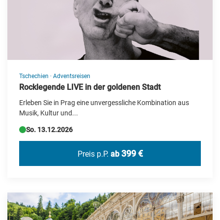
Bus-Rundreise
Deutschland Reisen
Erlebnis & Aufenthalt
Events
Flugreisen
Tschechien
·
Adventsreisen
Rocklegende LIVE in der goldenen Stadt
Flusskreuzfahrt
Erleben Sie in Prag eine unvergessliche Kombination aus
Frühjahrs-Reisen
Musik, Kultur und...
Geschenkideen
So. 13.12.2026
Herbstreisen
399 €
Preis p.P.
ab
Hochseekreuzfahrten
Katalogvorschau Haupt 2026
Kultur/UNESCO
Kurzreisen