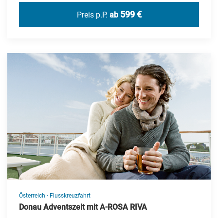
Kap Verde
599 €
Preis p.P.
ab
Karibik
Kroatien
Litauen
Marokko
Mauritius
Montenegro
Namibia
Nepal
Niederlande
Norwegen
Österreich
·
Flusskreuzfahrt
Polen
Donau Adventszeit mit A-ROSA RIVA
Portugal