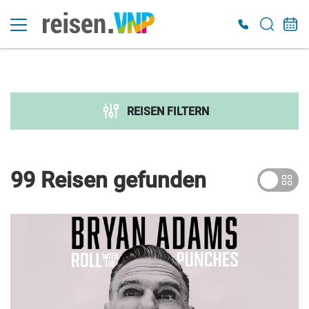
Suche verfeinern
Sortieren nach
REISEN FILTERN
Preis
€ 300
€ 7 000
99 Reisen
gefunden
Dauer
Reiseart
Adventsreisen