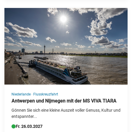
China
Deutschland
Dänemark
Estland
Finnland
Frankreich
Griechenland
Großbritannien
Irland
Niederlande
·
Flusskreuzfahrt
Antwerpen und Nijmegen mit der MS VIVA TIARA
Island
Gönnen Sie sich eine kleine Auszeit voller Genuss, Kultur und
Italien
entspannter...
Kanada
Fr. 26.03.2027