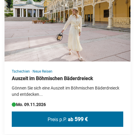
Neue Reisen
Silvesterreisen
Specials
Städte-/Musikreisen
Weihnachtsreisen
Zielgebiet
Tschechien
·
Neue Reisen
Albanien
Auszeit im Böhmischen Bäderdreieck
Gönnen Sie sich eine Auszeit im Böhmischen Bäderdreieck
Andorra
und entdecken...
Barbados
Mo. 09.11.2026
Belgien
599 €
Preis p.P.
ab
Botswana
Brasilien