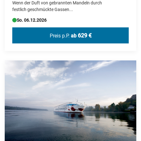
Wenn der Duft von gebrannten Mandeln durch
festlich geschmückte Gassen...
Rumänien
So. 06.12.2026
Schweden
Schweiz
629 €
Preis p.P.
ab
Serbien
Simbabwe
Slowakei
Spanien
Tschechien
Türkei
USA
Ungarn
Usbekistan