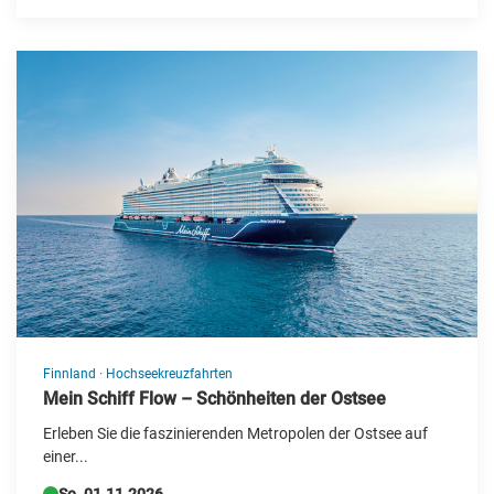
China
Deutschland
Dänemark
Estland
Finnland
Frankreich
Griechenland
Großbritannien
Irland
Finnland
·
Hochseekreuzfahrten
Island
Mein Schiff Flow – Schönheiten der Ostsee
Italien
Erleben Sie die faszinierenden Metropolen der Ostsee auf
einer...
Kanada