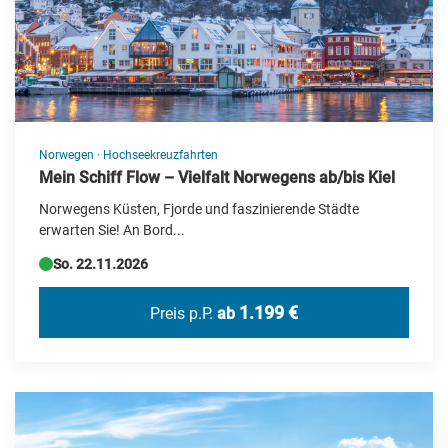
Bus-Rundreise
Deutschland Reisen
Erlebnis & Aufenthalt
Events
Flugreisen
Norwegen
·
Hochseekreuzfahrten
Mein Schiff Flow – Vielfalt Norwegens ab/bis Kiel
Flusskreuzfahrt
Norwegens Küsten, Fjorde und faszinierende Städte
Frühjahrs-Reisen
erwarten Sie! An Bord...
Geschenkideen
So. 22.11.2026
Herbstreisen
1.199 €
Preis p.P.
ab
Hochseekreuzfahrten
Katalogvorschau Haupt 2026
Kultur/UNESCO
Kurzreisen