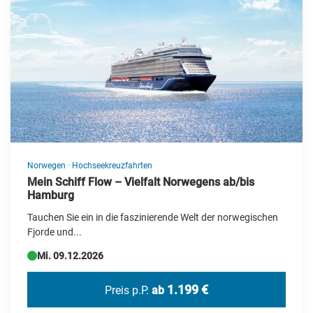
Neue Reisen
Silvesterreisen
Specials
Städte-/Musikreisen
Weihnachtsreisen
Zielgebiet
Norwegen
·
Hochseekreuzfahrten
Albanien
Mein Schiff Flow – Vielfalt Norwegens ab/bis
Hamburg
Andorra
Tauchen Sie ein in die faszinierende Welt der norwegischen
Barbados
Fjorde und...
Mi. 09.12.2026
Belgien
Botswana
1.199 €
Preis p.P.
ab
Brasilien