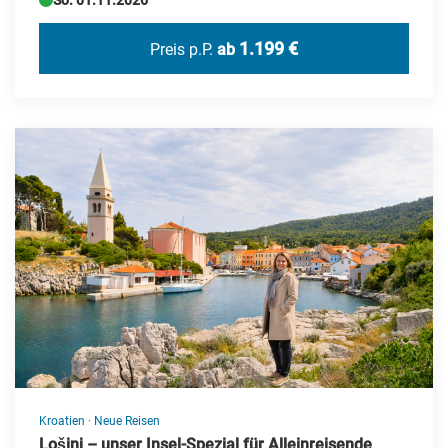
So. 01.11.2026
Kap Verde
Karibik
1.199 €
Preis p.P.
ab
Kroatien
Litauen
Marokko
Mauritius
Monaco
Montenegro
Namibia
Nepal
Niederlande
Norwegen
Kroatien
·
Neue Reisen
Polen
Lošinj – unser Insel-Spezial für Alleinreisende