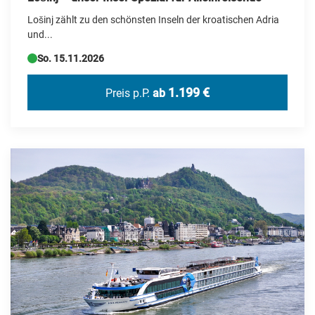
Lošinj zählt zu den schönsten Inseln der kroatischen Adria
Portugal
und...
Rumänien
So. 15.11.2026
Schweden
1.199 €
Preis p.P.
ab
Schweiz
Serbien
Simbabwe
Slowakei
Spanien
Tschechien
Türkei
USA
Ungarn