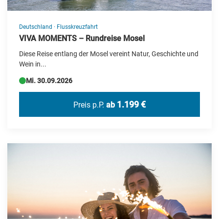
Usbekistan
Ägypten
Deutschland
·
Flusskreuzfahrt
VIVA MOMENTS – Rundreise Mosel
Österreich
Diese Reise entlang der Mosel vereint Natur, Geschichte und
Wein in...
Mi. 30.09.2026
1.199 €
Preis p.P.
ab