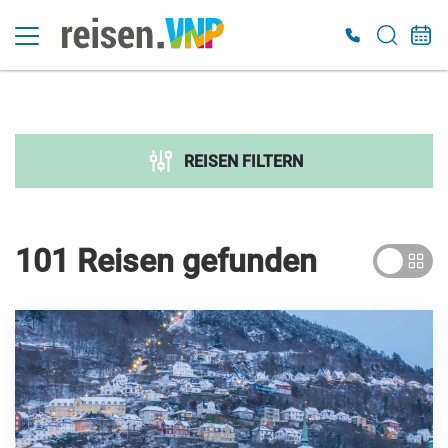
Suche verfeinern
Sortieren nach
REISEN FILTERN
Preis
€ 300
€ 7 000
101 Reisen
gefunden
Dauer
Reiseart
Adventsreisen