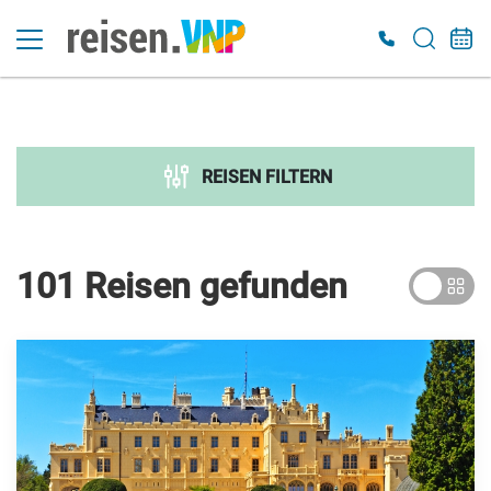
Suche verfeinern
Sortieren nach
REISEN FILTERN
Preis
€ 300
€ 7 000
101 Reisen
gefunden
Dauer
Reiseart
Adventsreisen