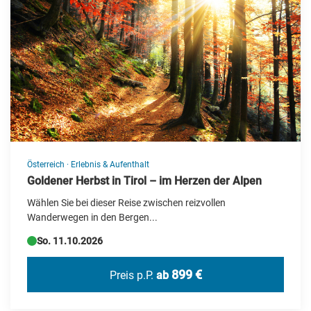
Neue Reisen
Silvesterreisen
Specials
Städte-/Musikreisen
Weihnachtsreisen
Zielgebiet
Österreich
·
Erlebnis & Aufenthalt
Albanien
Goldener Herbst in Tirol – im Herzen der Alpen
Wählen Sie bei dieser Reise zwischen reizvollen
Andorra
Wanderwegen in den Bergen...
Barbados
So. 11.10.2026
Belgien
899 €
Preis p.P.
ab
Botswana
Brasilien