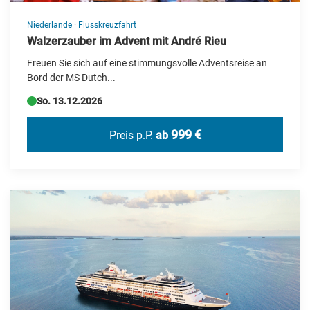
Usbekistan
Niederlande
·
Flusskreuzfahrt
Ägypten
Walzerzauber im Advent mit André Rieu
Österreich
Freuen Sie sich auf eine stimmungsvolle Adventsreise an
Bord der MS Dutch...
So. 13.12.2026
999 €
Preis p.P.
ab