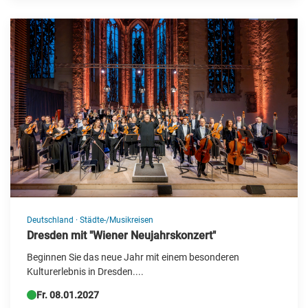
China
Deutschland
Dänemark
Estland
Finnland
Frankreich
Griechenland
Großbritannien
Irland
Deutschland
·
Städte-/Musikreisen
Dresden mit "Wiener Neujahrskonzert"
Island
Beginnen Sie das neue Jahr mit einem besonderen
Italien
Kulturerlebnis in Dresden....
Kanada
Fr. 08.01.2027