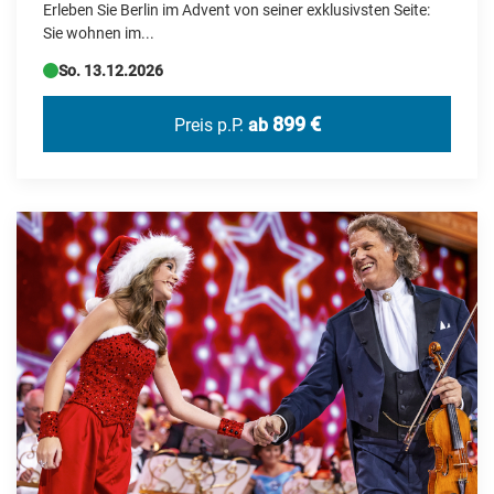
Erleben Sie Berlin im Advent von seiner exklusivsten Seite:
Sie wohnen im...
Portugal
So. 13.12.2026
Rumänien
Schweden
899 €
Preis p.P.
ab
Schweiz
Serbien
Simbabwe
Slowakei
Spanien
Tschechien
Türkei
USA
Ungarn