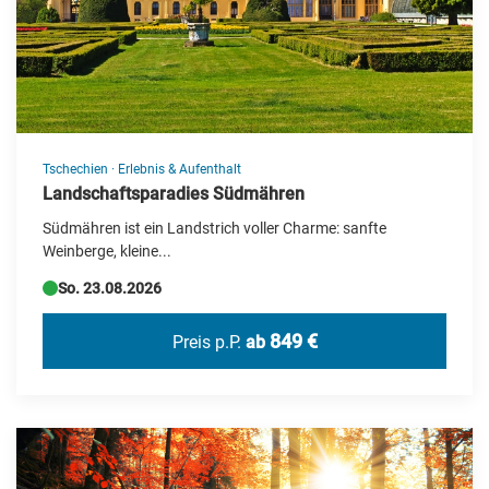
Bus-Rundreise
Deutschland Reisen
Erlebnis & Aufenthalt
Events
Flugreisen
Tschechien
·
Erlebnis & Aufenthalt
Landschaftsparadies Südmähren
Flusskreuzfahrt
Südmähren ist ein Landstrich voller Charme: sanfte
Frühjahrs-Reisen
Weinberge, kleine...
Geschenkideen
So. 23.08.2026
Herbstreisen
849 €
Preis p.P.
ab
Hochseekreuzfahrten
Katalogvorschau Haupt 2026
Kultur/UNESCO
Kurzreisen