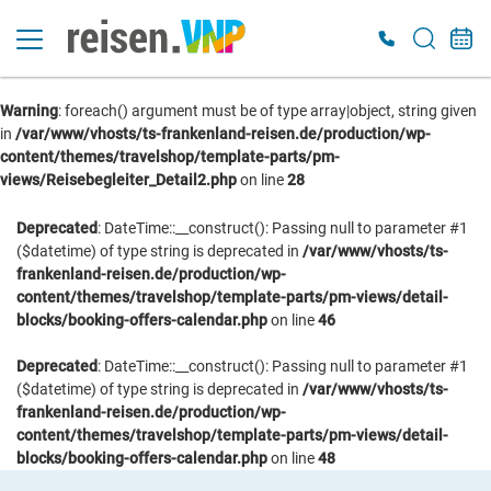
Warning
: foreach() argument must be of type array|object, string given
Es konnten keine gültigen Angebote gefunden werden. Bitte wenden Sie sich an
in
/var/www/vhosts/ts-frankenland-reisen.de/production/wp-
unser Service-Center.
content/themes/travelshop/template-parts/pm-
views/Reisebegleiter_Detail2.php
on line
28
Deprecated
: DateTime::__construct(): Passing null to parameter #1
($datetime) of type string is deprecated in
/var/www/vhosts/ts-
frankenland-reisen.de/production/wp-
content/themes/travelshop/template-parts/pm-views/detail-
blocks/booking-offers-calendar.php
on line
46
Deprecated
: DateTime::__construct(): Passing null to parameter #1
($datetime) of type string is deprecated in
/var/www/vhosts/ts-
frankenland-reisen.de/production/wp-
content/themes/travelshop/template-parts/pm-views/detail-
blocks/booking-offers-calendar.php
on line
48