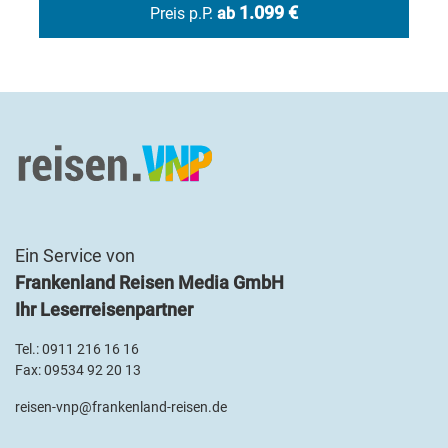
Stephansdom - Stadtpanorama
1.099 €
Preis p.P.
ab
© Ingo Bartussek - stock.adobe.com
Ein Service von
Frankenland Reisen Media GmbH
Ihr Leserreisenpartner
Tel.:
0911 216 16 16
Fax: 09534 92 20 13
reisen-vnp@frankenland-reisen.de