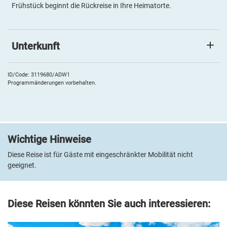
Frühstück beginnt die Rückreise in Ihre Heimatorte.
Unterkunft
Renaissance Wien Hotel
Das
4*Renaissance Wien Hotel
liegt in der Nachbarschaft von
ID/Code: 3119680/ADW1
Programmänderungen vorbehalten.
Schloss Schönbrunn mit direkter U-Bahn-Anbindung an die
Innenstadt. Im Restaurant "Wunderkammer Drinking & Dining"
werden Sie kulinarisch verwöhnt. Aktiv werden können Sie im
Fitnessraum, entspannen in der Sauna. Die modernen Zimmer
verfügen über Bad oder DU/WC, Fön, Kosmetikspiegel, Flachbild-
Wichtige Hinweise
TV, Radio, Telefon, Minikühlschrank, Safe sowie Tee- und
Kaffeezubehör und sind per Lift erreichbar.
Diese Reise ist für Gäste mit eingeschränkter Mobilität nicht
geeignet.
Diese Reisen könnten Sie auch interessieren: