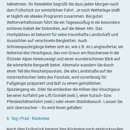
teilnehmen. Ihr Reiseleiter begrüßt Sie dazu jeden Morgen nach
dem Frühstück zur winterlichen Fahrt. Je nach Wetterlage stellt
er täglich ein ideales Programm zusammen. Bei guten
Wetterverhältnissen führt Sie ein Tagesausflug in ein besonders
schönes Gebiet der Dolomiten, auf die Seiser Alm. Das
Hochplateau ist bekannt für seine traumhafte Landschaft und
Aussichten auf verschneite Bergketten. Auch
Schneespaziergänge bieten sich an, wie z.B. im Langtaufertal, ein
Seitental des Vinschgaus, das von Graun am Reschensee in die
Ötztaler Alpen hineinzweigt und einen wunderschönen Blick auf
die winterliche Bergwelt bietet. Alternativ wandern Sie durch
einen Teil des Reschenpasstals. Die alte Landstraße auf der
österreichischen Seite des Passtals, wird zuverlässig für
Fußgänger präpariert und lädt zu einem gemütlichen
Spaziergang ein. Oder Sie entdecken die Höhen des Vinschgaus
bei einer Auffahrt per Lift/Gondel (exkl.), einer Kutsch- bzw.
Pferdeschlittenfahrt (exkl.) oder einem Städtebesuch. Lassen Sie
sich überraschen – Es wird Ihnen gefallen!
6.
Tag |
Prad - Rückreise
Nach dem Frühstück beginnt Ihre Rückreise nach eindrucksvollen