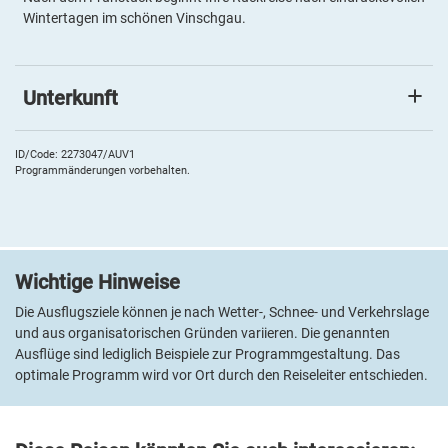
Wintertagen im schönen Vinschgau.
Unterkunft
Aktiv- & Wellnesshotel Zentral
Sie wohnen im
4*Aktiv- & Wellnesshotel Zentral
in Prad, am
ID/Code: 2273047/AUV1
Programmänderungen vorbehalten.
Fuße des Stilfser Jochs. Die majestätische Bergwelt Südtirols
bildet die Kulisse. Das traditionsreiche Haus wird von Familie
Karner persönlich geführt. Es verfügt über Restaurant, Café,
Sonnenterrasse und Lift. Zur 400 m² großen Wellness-Oase
zählen: Tiroler Stubensauna, Alpenkräuterbad, Soledampfbad,
Wichtige Hinweise
Kältegrotte mit Eisbrunnen, Kneippbecken, Erlebnisduschen,
Ruheraum mit Wasserbetten, Ruheraum mit Gartenblick,
Die Ausflugsziele können je nach Wetter-, Schnee- und Verkehrslage
Hallenbad 30°, Whirlpool 34°, Infrarotkabine sowie Fitnessraum.
und aus organisatorischen Gründen variieren. Die genannten
Beautyfarm mit Massageabteilung gegen Gebühr. Alle Zimmer
Ausflüge sind lediglich Beispiele zur Programmgestaltung. Das
sind mit Bad oder DU/WC, Fön, Bademantel, Telefon, gratis
optimale Programm wird vor Ort durch den Reiseleiter entschieden.
WLAN, Sat-LCD-TV, Minibar, Safe, Sitzecke und teilweise Balkon
ausgestattet.