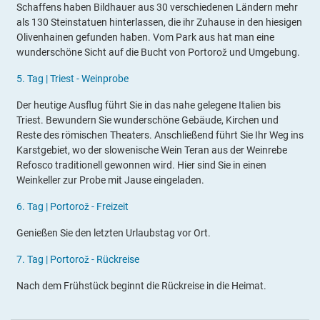
Schaffens haben Bildhauer aus 30 verschiedenen Ländern mehr
als 130 Steinstatuen hinterlassen, die ihr Zuhause in den hiesigen
Olivenhainen gefunden haben. Vom Park aus hat man eine
wunderschöne Sicht auf die Bucht von Portorož und Umgebung.
5
.
Tag |
Triest - Weinprobe
Der heutige Ausflug führt Sie in das nahe gelegene Italien bis
Triest. Bewundern Sie wunderschöne Gebäude, Kirchen und
Reste des römischen Theaters. Anschließend führt Sie Ihr Weg ins
Karstgebiet, wo der slowenische Wein Teran aus der Weinrebe
Refosco traditionell gewonnen wird. Hier sind Sie in einen
Weinkeller zur Probe mit Jause eingeladen.
6
.
Tag |
Portorož
- Freizeit
Genießen Sie den letzten Urlaubstag vor Ort.
7
.
Tag |
Portorož
- Rückreise
Nach dem Frühstück beginnt die Rückreise in die Heimat.