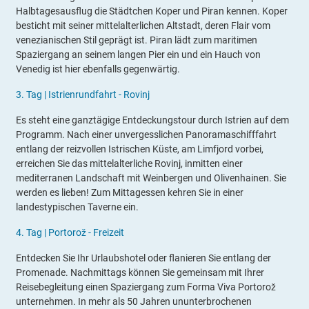
Halbtagesausflug die Städtchen Koper und Piran kennen. Koper
besticht mit seiner mittelalterlichen Altstadt, deren Flair vom
venezianischen Stil geprägt ist. Piran lädt zum maritimen
Spaziergang an seinem langen Pier ein und ein Hauch von
Venedig ist hier ebenfalls gegenwärtig.
3
.
Tag |
Istrienrundfahrt - Rovinj
Es steht eine ganztägige Entdeckungstour durch Istrien auf dem
Programm. Nach einer unvergesslichen Panoramaschifffahrt
entlang der reizvollen Istrischen Küste, am Limfjord vorbei,
erreichen Sie das mittelalterliche Rovinj, inmitten einer
mediterranen Landschaft mit Weinbergen und Olivenhainen. Sie
werden es lieben! Zum Mittagessen kehren Sie in einer
landestypischen Taverne ein.
4
.
Tag |
Portorož
- Freizeit
Entdecken Sie Ihr Urlaubshotel oder flanieren Sie entlang der
Promenade. Nachmittags können Sie gemeinsam mit Ihrer
Reisebegleitung einen Spaziergang zum Forma Viva Portorož
unternehmen. In mehr als 50 Jahren ununterbrochenen