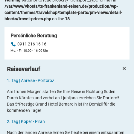
Warning
: Attempt to read property "transport_type" on null in
/var/www/vhosts/ts-frankenland-reisen.de/production/wp-
content/themes/travelshop/template-parts/pm-views/detail-
blocks/travel-prices.php
on line
18
Persönliche Beratung
0911 216 16 16
Mo. - Fr. 10:00 - 16:00 Uhr
Reiseverlauf
1.
Tag |
Anreise -
Portorož
Am frühen Morgen starten Sie Ihre Reise in Richtung Süden.
Durch Kärnten und vorbei an Ljubljana erreichen Sie Portorož.
Das 5*Prestige Grand Hotel Bernardin ist Ihr Domizil für die
kommenden Tage!
2.
Tag |
Koper - Piran
Nach der langen Anreise lernen Sie heute bei einem entspannten