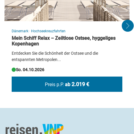
Dänemark
·
Hochseekreuzfahrten
Mein Schiff Relax – Zeiltlose Ostsee, hyggeliges
Kopenhagen
Entdecken Sie die Schönheit der Ostsee und die
entspannten Metropolen...
Blick auf Piran
So. 04.10.2026
© kasto - Fotolia
©SAVA Hotels & Resorts
©SAV
2.019 €
Preis p.P.
ab