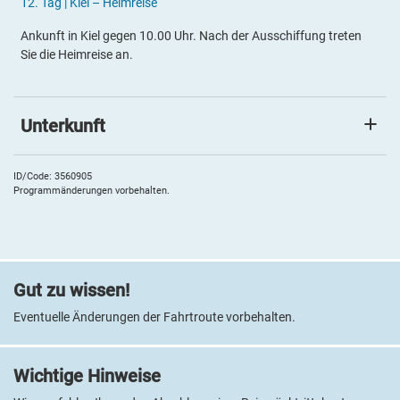
12.
Tag |
Kiel – Heimreise
Ankunft in Kiel gegen 10.00 Uhr. Nach der Ausschiffung treten
Sie die Heimreise an.
Unterkunft
Ihre Hotels
Sie übernachten in guten Mittelklassehotels. Die genauen
ID/Code: 3560905
Programmänderungen vorbehalten.
Hotelnamen erfahren Sie mit Ihren Reiseunterlagen.
Gut zu wissen!
Eventuelle Änderungen der Fahrtroute vorbehalten.
Wichtige Hinweise