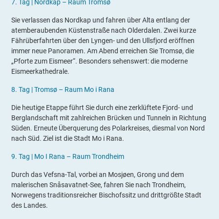
7.
Tag |
Nordkap – Raum Tromsø
Sie verlassen das Nordkap und fahren über Alta entlang der
atemberaubenden Küstenstraße nach Olderdalen. Zwei kurze
Fährüberfahrten über den Lyngen- und den Ullsfjord eröffnen
immer neue Panoramen. Am Abend erreichen Sie Tromsø, die
„Pforte zum Eismeer“. Besonders sehenswert: die moderne
Eismeerkathedrale.
8.
Tag |
Tromsø –
Raum Mo i Rana
Die heutige Etappe führt Sie durch eine zerklüftete Fjord- und
Berglandschaft mit zahlreichen Brücken und Tunneln in Richtung
Süden. Erneute Überquerung des Polarkreises, diesmal von Nord
nach Süd. Ziel ist die Stadt Mo i Rana.
9.
Tag |
Mo I Rana – Raum Trondheim
Durch das Vefsna-Tal, vorbei an Mosjøen, Grong und dem
malerischen Snåsavatnet-See, fahren Sie nach Trondheim,
Norwegens traditionsreicher Bischofssitz und drittgrößte Stadt
des Landes.