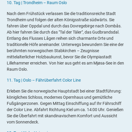
10.
Tag |
Trondheim – Raum Oslo
Nach dem Frühstück verlassen Sie die traditionsreiche Stadt
Trondheim und folgen der alten Königsstraße südwärts. Sie
fahren über Oppdal und durch das Dovregebirge nach Dombås.
Ab hier fahren Sie durch das "Tal der Täler", das Gudbrandsdal.
Entlang des Flusses Lågen reihen sich charmante Orte und
traditionelle Höfe aneinander. Unterwegs bewundern Sie eine der
berühmten norwegischen Stabkirchen – Zeugnisse
mittelalterlicher Holzbaukunst, bevor Sie die Olympiastadt
Lillehammer erreichen. Von hier aus geht es am Mjøsa-See in den
Raum Oslo.
11.
Tag |
Oslo – Fährüberfahrt Color Line
Erleben Sie die norwegische Hauptstadt bei einer Stadtführung:
königliches Schloss, modernes Opernhaus und gemütliche
Fußgängerzonen. Gegen Mittag Einschiffung auf Ihr Fährschiff
der Color Line. Abfahrt Richtung Kiel um ca. 14:00 Uhr. Genießen
Sie die Überfahrt mit skandinavischem Komfort und Aussicht
vom Sonnendeck.