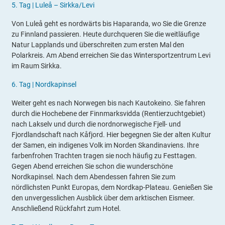
5.
Tag |
Luleå
– Sirkka/Levi
Von Luleå geht es nordwärts bis Haparanda, wo Sie die Grenze
zu Finnland passieren. Heute durchqueren Sie die weitläufige
Natur Lapplands und überschreiten zum ersten Mal den
Polarkreis. Am Abend erreichen Sie das Wintersportzentrum Levi
im Raum Sirkka.
6.
Tag |
Nordkapinsel
Weiter geht es nach Norwegen bis nach Kautokeino. Sie fahren
durch die Hochebene der Finnmarksvidda (Rentierzuchtgebiet)
nach Lakselv und durch die nordnorwegische Fjell- und
Fjordlandschaft nach Kåfjord. Hier begegnen Sie der alten Kultur
der Samen, ein indigenes Volk im Norden Skandinaviens. Ihre
farbenfrohen Trachten tragen sie noch häufig zu Festtagen.
Gegen Abend erreichen Sie schon die wunderschöne
Nordkapinsel. Nach dem Abendessen fahren Sie zum
nördlichsten Punkt Europas, dem Nordkap-Plateau. Genießen Sie
den unvergesslichen Ausblick über dem arktischen Eismeer.
Anschließend Rückfahrt zum Hotel.