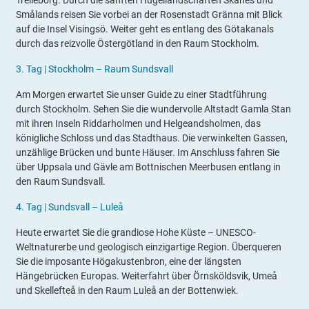
Trelleborg. Durch die sanften Hügellandschaften Skånes und
Smålands reisen Sie vorbei an der Rosenstadt Gränna mit Blick
auf die Insel Visingsö. Weiter geht es entlang des Götakanals
durch das reizvolle Östergötland in den Raum Stockholm.
3.
Tag |
Stockholm – Raum Sundsvall
Am Morgen erwartet Sie unser Guide zu einer Stadtführung
durch Stockholm. Sehen Sie die wundervolle Altstadt Gamla Stan
mit ihren Inseln Riddarholmen und Helgeandsholmen, das
königliche Schloss und das Stadthaus. Die verwinkelten Gassen,
unzählige Brücken und bunte Häuser. Im Anschluss fahren Sie
über Uppsala und Gävle am Bottnischen Meerbusen entlang in
den Raum Sundsvall.
4.
Tag |
Sundsvall – Luleå
Heute erwartet Sie die grandiose Hohe Küste – UNESCO-
Weltnaturerbe und geologisch einzigartige Region. Überqueren
Sie die imposante Högakustenbron, eine der längsten
Hängebrücken Europas. Weiterfahrt über Örnsköldsvik, Umeå
und Skellefteå in den Raum Luleå an der Bottenwiek.