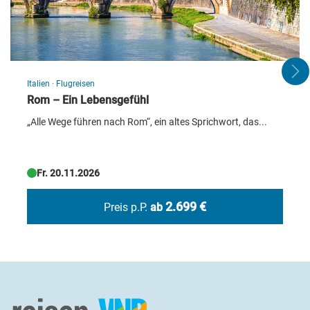
umfangreiches Sport- und Gesundheitsangebot sowie zahlreiche
Ausflugsmöglichkeiten runden das Programm ab. Kommen Sie
an Bord und fühlen Sie sich wohl!
Mein Schiff 6
Italien
·
Flugreisen
Bildquelle: TUI Cruises
Rom – Ein Lebensgefühl
„Alle Wege führen nach Rom“, ein altes Sprichwort, das...
Fr. 20.11.2026
2.699 €
Preis p.P.
ab
TUI Cruises
TUI C