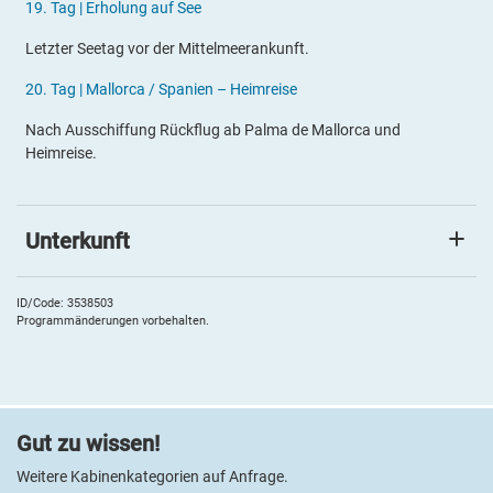
19.
Tag |
Erholung auf See
Letzter Seetag vor der Mittelmeerankunft.
20
.
Tag |
Mallorca / Spanien
– Heimreise
Nach Ausschiffung Rückflug ab Palma de Mallorca und
Heimreise.
Unterkunft
MEIN SCHIFF 6
Die
Mein Schiff
Flotte überzeugt durch modernes Design,
ID/Code: 3538503
Programmänderungen vorbehalten.
stilvolles Interieur und einzigartige Möglichkeiten, um eine
Kreuzfahrt so richtig genießen zu können. Großzügig empfängt
Sie die
Mein Schiff 6
- sie verfügt über knapp 17.900 m²
Außendecks und etwa 1.800 m² SPA- und Fitnessbereiche.
KULINARIK
Gut zu wissen!
Kulinarische Spezialitäten bieten Ihnen die vielen Restaurants
Weitere Kabinenkategorien auf Anfrage.