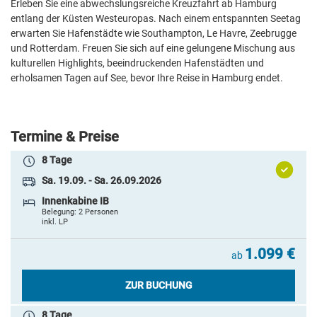
Erleben Sie eine abwechslungsreiche Kreuzfahrt ab Hamburg
1.899 €
ab
entlang der Küsten Westeuropas. Nach einem entspannten Seetag
erwarten Sie Hafenstädte wie Southampton, Le Havre, Zeebrugge
ZUR BUCHUNG
und Rotterdam. Freuen Sie sich auf eine gelungene Mischung aus
kulturellen Highlights, beeindruckenden Hafenstädten und
8 Tage
erholsamen Tagen auf See, bevor Ihre Reise in Hamburg endet.
Sa. 19.09. - Sa. 26.09.2026
2-Bett Verandakabine zur Alleinbenutzung
Belegung: 1 Person
inkl. LP
Termine & Preise
8 Tage
2.499 €
ab
Sa. 19.09. - Sa. 26.09.2026
ZUR BUCHUNG
Innenkabine IB
Belegung: 2 Personen
inkl. LP
8 Tage
Sa. 19.09. - Sa. 26.09.2026
1.099 €
ab
2-Bett Verandakabine Komfort zur Alleinbenutzung
Belegung: 1 Person
ZUR BUCHUNG
inkl. LP
8 Tage