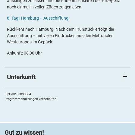
ausklingen zu lassen und die Annehmlichkeiten der AIDAperla
noch einmal in vollen Zügen zu genießen.
8.
Tag |
Hamburg – Ausschiffung
Rückkehr nach Hamburg. Nach dem Frühstück erfolgt die
Ausschiffung – mit vielen Eindrücken aus den Metropolen
Westeuropas im Gepäck.
Ankunft: 08:00 Uhr
Unterkunft
AIDAperla
Kommen Sie an Bord von
AIDAperla
: Erleben Sie die grenzenlose
ID/Code: 3899884
Programmänderungen vorbehalten.
Vielfalt: Genießen Sie kulinarische Köstlichkeiten in 14
Restaurants, darunter die Spezialitäten-Restaurants und das
Four Elements mit dem Aktivitätsbereich unter dem
ausfahrbaren Foliendom. Lassen Sie sich im 3.100 m² großen
Body & Soul Organic Spa mit verschiedenen Saunen und
Gut zu wissen!
Ruheoasen verwöhnen und fiebern Sie mit bei den