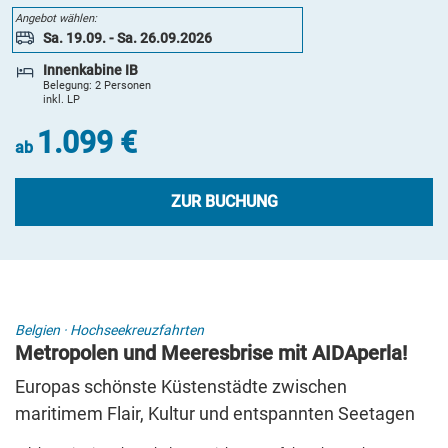
1.499 €
Angebot wählen:
ab
Sa. 19.09. - Sa. 26.09.2026
ZUR BUCHUNG
Innenkabine IB
Belegung: 2 Personen
inkl. LP
8 Tage
1.099 €
Sa. 19.09. - Sa. 26.09.2026
ab
2-Bett-Verandakabine Komfort
Belegung: 2 Personen
inkl. LP
ZUR BUCHUNG
1.549 €
ab
ZUR BUCHUNG
8 Tage
Belgien
·
Hochseekreuzfahrten
Metropolen und Meeresbrise mit AIDAperla!
Sa. 19.09. - Sa. 26.09.2026
Innenkabine IB zur Alleinbenutzung
Europas schönste Küstenstädte zwischen
Belegung: 1 Person
maritimem Flair, Kultur und entspannten Seetagen
inkl. LP