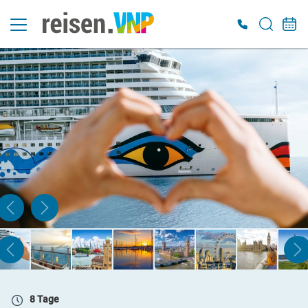
8 Tage
Sa. 19.09. - Sa. 26.09.2026
Innenkabine IB
Belegung: 2 Personen
inkl. LP
1.099 €
ab
ZUR BUCHUNG
8 Tage
Sa. 19.09. - Sa. 26.09.2026
2-Bett-Verandakabine
Belegung: 2 Personen
inkl. LP
8 Tage