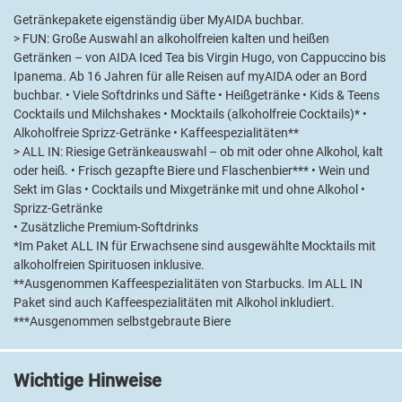
atemberaubenden Shows im gläsernen Theatrium. AIDAperla ist
Getränkepakete eigenständig über MyAIDA buchbar.
Ihr Ort für Abenteuer, Entspannung und unvergessliche Momente
> FUN: Große Auswahl an alkoholfreien kalten und heißen
– fernab vom Alltag.
Getränken – von AIDA Iced Tea bis Virgin Hugo, von Cappuccino bis
Ipanema. Ab 16 Jahren für alle Reisen auf myAIDA oder an Bord
buchbar. • Viele Softdrinks und Säfte • Heißgetränke • Kids & Teens
Cocktails und Milchshakes • Mocktails (alkoholfreie Cocktails)* •
Alkoholfreie Sprizz-Getränke • Kaffeespezialitäten**
> ALL IN: Riesige Getränkeauswahl – ob mit oder ohne Alkohol, kalt
oder heiß. • Frisch gezapfte Biere und Flaschenbier*** • Wein und
Sekt im Glas • Cocktails und Mixgetränke mit und ohne Alkohol •
Sprizz-Getränke
• Zusätzliche Premium-Softdrinks
*Im Paket ALL IN für Erwachsene sind ausgewählte Mocktails mit
alkoholfreien Spirituosen inklusive.
**Ausgenommen Kaffeespezialitäten von Starbucks. Im ALL IN
© AIDA
© AI
Paket sind auch Kaffeespezialitäten mit Alkohol inkludiert.
***Ausgenommen selbstgebraute Biere
Wichtige Hinweise