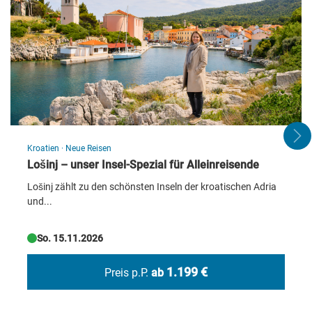
Kroatien
·
Neue Reisen
Lošinj – unser Insel-Spezial für Alleinreisende
Lošinj zählt zu den schönsten Inseln der kroatischen Adria
und...
So. 15.11.2026
1.199 €
Preis p.P.
ab
Brügge - Glockenturm Belfried
© 2015