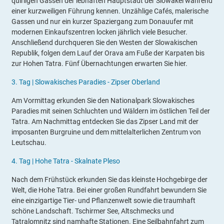
quirligen Gassen der lebhaften Hauptstadt der Slowakei während
einer kurzweiligen Führung kennen. Unzählige Cafés, malerische
Gassen und nur ein kurzer Spaziergang zum Donauufer mit
modernen Einkaufszentren locken jährlich viele Besucher.
Anschließend durchqueren Sie den Westen der Slowakischen
Republik, folgen dem Lauf der Orava am Fuße der Karpaten bis
zur Hohen Tatra. Fünf Übernachtungen erwarten Sie hier.
3.
Tag |
Slowakisches Paradies -
Zipser Oberland
Am Vormittag erkunden Sie den Nationalpark Slowakisches
Paradies mit seinen Schluchten und Wäldern im östlichen Teil der
Tatra. Am Nachmittag entdecken Sie das Zipser Land mit der
imposanten Burgruine und dem mittelalterlichen Zentrum von
Leutschau.
4.
Tag |
Hohe Tatra - Skalnate Pleso
Nach dem Frühstück erkunden Sie das kleinste Hochgebirge der
Welt, die Hohe Tatra. Bei einer großen Rundfahrt bewundern Sie
eine einzigartige Tier- und Pflanzenwelt sowie die traumhaft
schöne Landschaft. Tschirmer See, Altschmecks und
Tatralomnitz sind namhafte Stationen. Eine Seilbahnfahrt zum