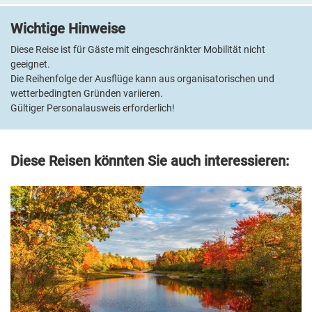
Entspannung finden Sie im kleinen Wellnessbereich mit Sauna
Wichtige Hinweise
und Whirlpool. Die großzügigen Zimmer sind hell eingerichtet und
verfügen über Bad oder DU/WC, Fön, Telefon, TV, Kühlschrank,
Diese Reise ist für Gäste mit eingeschränkter Mobilität nicht
Safe und kostenfreies WLAN.
geeignet.
Die Reihenfolge der Ausflüge kann aus organisatorischen und
In Bratislava und Prag wohnen Sie in guten Mittelklassehotels in
wetterbedingten Gründen variieren.
Doppelzimmern mit Bad oder DU/WC, Klimaanlage, TV und
Gültiger Personalausweis erforderlich!
kostenfreiem WLAN.
Diese Reisen könnten Sie auch interessieren: