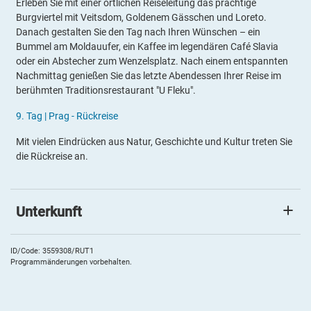
Erleben Sie mit einer örtlichen Reiseleitung das prächtige
Burgviertel mit Veitsdom, Goldenem Gässchen und Loreto.
Danach gestalten Sie den Tag nach Ihren Wünschen – ein
Bummel am Moldauufer, ein Kaffee im legendären Café Slavia
oder ein Abstecher zum Wenzelsplatz. Nach einem entspannten
Nachmittag genießen Sie das letzte Abendessen Ihrer Reise im
berühmten Traditionsrestaurant "U Fleku".
9.
Tag |
Prag -
Rückreise
Mit vielen Eindrücken aus Natur, Geschichte und Kultur treten Sie
die Rückreise an.
Unterkunft
Hotel Metropol
In der Hohen Tatra wohnen Sie im stilvollen
4*Hotel Metropol
ID/Code: 3559308/RUT1
Programmänderungen vorbehalten.
zentral in Spišská Nová Ves, am Rande des Nationalparks
Slovenský raj. Es bietet den idealen Ausgangspunkt für Ausflüge
in die Hohe Tatra und das Zipser Land. Im Restaurant genießen
Sie regionale Spezialitäten und internationale Küche –