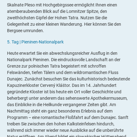
Skalnate Pleso mit Hochgebirgssee ermöglicht Ihnen einen
atemberaubenden Blick auf die Lomnitzer Spitze, den
zweithöchsten Gipfel der Hohen Tatra. Nutzen Sie die
Gelegenheit zu einer kleinen Wanderung. Hier können Sie den
Bergsee umrunden.
5.
Tag |
Pieninen-Nationalpark
Heute erwartet Sie ein abwechslungsreicher Ausflug in den
Nationalpark Pieninen. Die eindrucksvolle Landschaft an der
Grenze zur polnischen Tatra begeistert mit schroffen
Felswänden, tiefen Tälern und dem wildromantischen Fluss
Dunajec. Zunächst besuchen Sie das kulturhistorisch bedeutende
Kapuzinerkloster Cervený Kláštor. Das im 14. Jahrhundert
gegründete Kloster ist bis heute ein Ort voller Geschichte und
beherbergt unter anderem das sehenswerte Apothekermuseum,
das Einblicke in die Heilkunde vergangener Zeiten gibt. Am
Nachmittag steht ein ganz besonderes Erlebnis auf dem
Programm – eine romantische Floßfahrt auf dem Dunajec. Sanft
treiben Sie zwischen den hohen Kalksteinfelsen hindurch,
während sich immer wieder neue Ausblicke auf die unberührte
Natur eröffnen. Am Abend bildet ein slowakischer Hüttenabend