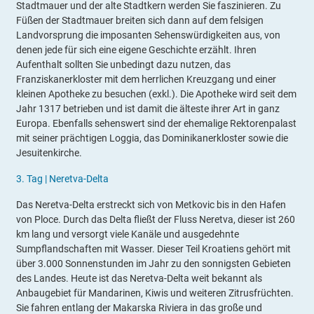
Stadtmauer und der alte Stadtkern werden Sie faszinieren. Zu
Füßen der Stadtmauer breiten sich dann auf dem felsigen
Landvorsprung die imposanten Sehenswürdigkeiten aus, von
denen jede für sich eine eigene Geschichte erzählt. Ihren
Aufenthalt sollten Sie unbedingt dazu nutzen, das
Franziskanerkloster mit dem herrlichen Kreuzgang und einer
kleinen Apotheke zu besuchen (exkl.). Die Apotheke wird seit dem
Jahr 1317 betrieben und ist damit die älteste ihrer Art in ganz
Europa. Ebenfalls sehenswert sind der ehemalige Rektorenpalast
mit seiner prächtigen Loggia, das Dominikanerkloster sowie die
Jesuitenkirche.
3.
Tag |
Neretva-Delta
Das Neretva-Delta erstreckt sich von Metkovic bis in den Hafen
von Ploce. Durch das Delta fließt der Fluss Neretva, dieser ist 260
km lang und versorgt viele Kanäle und ausgedehnte
Sumpflandschaften mit Wasser. Dieser Teil Kroatiens gehört mit
über 3.000 Sonnenstunden im Jahr zu den sonnigsten Gebieten
des Landes. Heute ist das Neretva-Delta weit bekannt als
Anbaugebiet für Mandarinen, Kiwis und weiteren Zitrusfrüchten.
Sie fahren entlang der Makarska Riviera in das große und