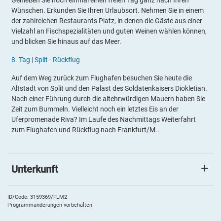
Genießen Sie noch einmal einen freien Tag ganz nach Ihren
Wünschen. Erkunden Sie Ihren Urlaubsort. Nehmen Sie in einem
der zahlreichen Restaurants Platz, in denen die Gäste aus einer
Vielzahl an Fischspezialitäten und guten Weinen wählen können,
und blicken Sie hinaus auf das Meer.
8
.
Tag |
Split
- Rückflug
Auf dem Weg zurück zum Flughafen besuchen Sie heute die
Altstadt von Split und den Palast des Soldatenkaisers Diokletian.
Nach einer Führung durch die altehrwürdigen Mauern haben Sie
Zeit zum Bummeln. Vielleicht noch ein letztes Eis an der
Uferpromenade Riva? Im Laufe des Nachmittags Weiterfahrt
zum Flughafen und Rückflug nach Frankfurt/M..
Unterkunft
Jadran Hotel
Das
5*Bluesun Hotel Jadran
liegt direkt am feinkieseligen Strand
ID/Code: 3159369/FLM2
Programmänderungen vorbehalten.
von Tucepi, eingerahmt von Pinien und dem mächtigen Biokovo-
Massiv. Das Haus bietet drei Außenpools, großzügige