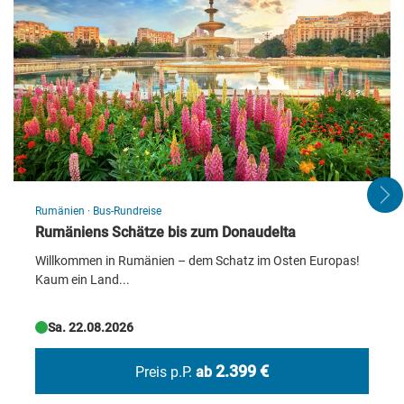
Makarska Riviera
Rumänien
·
Bus-Rundreise
© pkazmierczak - stock.adobe.com
Rumäniens Schätze bis zum Donaudelta
Willkommen in Rumänien – dem Schatz im Osten Europas!
Kaum ein Land...
Sa. 22.08.2026
2.399 €
Preis p.P.
ab