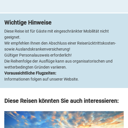
Sonnenterrassen und direkten Strandzugang mit Liegen und
Schirmen (gegen Gebühr). Ein edles Spa mit Sauna und
Dampfbad sowie ein Fitnessraum sorgen für Wohlbefinden; 3
Wichtige Hinweise
Restaurants, Beach- & Poolbar verwöhnen Sie kulinarisch. Das
Haus verfügt über einen Lift. Die stilvollen Zimmer verfügen über
Diese Reise ist für Gäste mit eingeschränkter Mobilität nicht
Balkon, Klimaanlage, Bad oder DU/WC, Fön, TV, Telefon, Minibar,
geeignet.
Safe und kostenfreiem WLAN.
Wir empfehlen Ihnen den Abschluss einer Reiserücktrittskosten-
sowie Auslandskrankenversicherung!
Gültiger Personalausweis erforderlich!
Die Reihenfolge der Ausflüge kann aus organisatorischen und
wetterbedingten Gründen variieren.
Voraussichtliche Flugzeiten:
Informationen folgen auf unserer Website.
Diese Reisen könnten Sie auch interessieren: