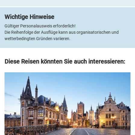
einem Drink in der Hotelbar atemberaubende Ausblicke auf den
See und die Alpen. Zur weiteren Ausstattung zählen ein
Wichtige Hinweise
hoteleigener Kiesbadestrand, Liegewiese mit Sonnenschirmen,
Lift, Restaurant und Fitnessraum. Die komfortablen Zimmer
Gültiger Personalausweis erforderlich!
verfügen über Bad oder DU/WC, WLAN, TV, Minibar, Fön, Safe und
Die Reihenfolge der Ausflüge kann aus organisatorischen und
teilweise Balkon o. Terrasse.
wetterbedingten Gründen variieren.
Diese Reisen könnten Sie auch interessieren: