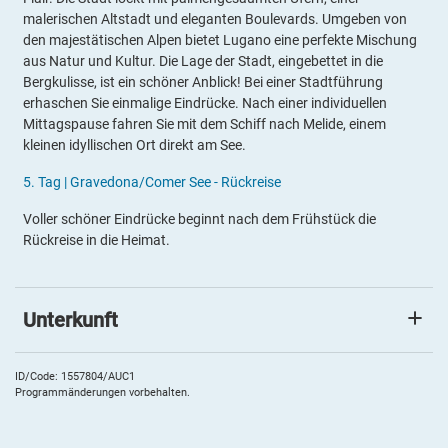
malerischen Altstadt und eleganten Boulevards. Umgeben von
den majestätischen Alpen bietet Lugano eine perfekte Mischung
aus Natur und Kultur. Die Lage der Stadt, eingebettet in die
Bergkulisse, ist ein schöner Anblick! Bei einer Stadtführung
erhaschen Sie einmalige Eindrücke. Nach einer individuellen
Mittagspause fahren Sie mit dem Schiff nach Melide, einem
kleinen idyllischen Ort direkt am See.
5.
Tag |
Gravedona/
Comer See - Rückreise
Voller schöner Eindrücke beginnt nach dem Frühstück die
Rückreise in die Heimat.
Unterkunft
Regina
Das
3*Hotel Regina
in Gravedona liegt direkt am Ufer des Comer
ID/Code: 1557804/AUC1
Programmänderungen vorbehalten.
Sees und zeichnet sich durch hervorragenden Komfort,
herzlichen Service und eine sehr gute Küche aus. Genießen Sie
während der Mahlzeiten, einem Bad im Panoramapool oder