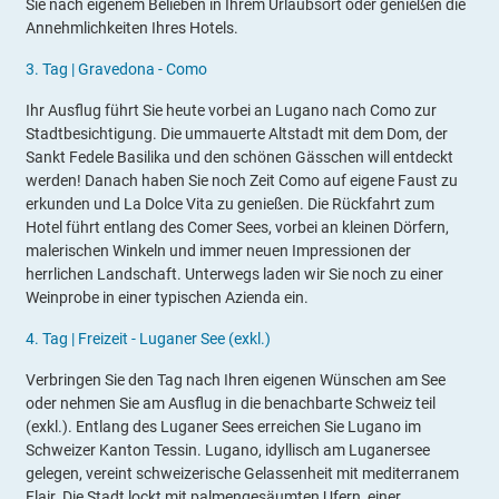
Sie nach eigenem Belieben in Ihrem Urlaubsort oder genießen die
Annehmlichkeiten Ihres Hotels.
3.
Tag |
Gravedona -
Como
Ihr Ausflug führt Sie heute vorbei an Lugano nach Como zur
Stadtbesichtigung. Die ummauerte Altstadt mit dem Dom, der
Sankt Fedele Basilika und den schönen Gässchen will entdeckt
werden! Danach haben Sie noch Zeit Como auf eigene Faust zu
erkunden und La Dolce Vita zu genießen. Die Rückfahrt zum
Hotel führt entlang des Comer Sees, vorbei an kleinen Dörfern,
malerischen Winkeln und immer neuen Impressionen der
herrlichen Landschaft. Unterwegs laden wir Sie noch zu einer
Weinprobe in einer typischen Azienda ein.
4
.
Tag |
Freizeit - Luganer See (exkl.)
Verbringen Sie den Tag nach Ihren eigenen Wünschen am See
oder nehmen Sie am Ausflug in die benachbarte Schweiz teil
(exkl.). Entlang des Luganer Sees erreichen Sie Lugano im
Schweizer Kanton Tessin. Lugano, idyllisch am Luganersee
gelegen, vereint schweizerische Gelassenheit mit mediterranem
Flair. Die Stadt lockt mit palmengesäumten Ufern, einer