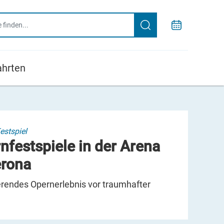
ahrten
estspiel
nfestspiele in der Arena
erona
erendes Opernerlebnis vor traumhafter