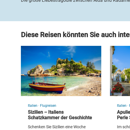
Die große Liebestragödie zwischen Aida und Radamè
Diese Reisen könnten Sie auch inte
Italien
·
Flugreisen
Italien
·
Sizilien – Italiens
Apuli
Schatzkammer der Geschichte
Perle 
Schenken Sie Sizilien eine Woche
Im sch