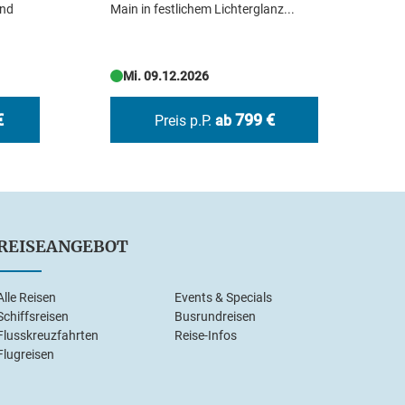
and
Main in festlichem Lichterglanz...
sti
Mi. 09.12.2026
€
799 €
Preis p.P.
ab
REISEANGEBOT
Alle Reisen
Events & Specials
Schiffsreisen
Busrundreisen
Flusskreuzfahrten
Reise-Infos
Flugreisen