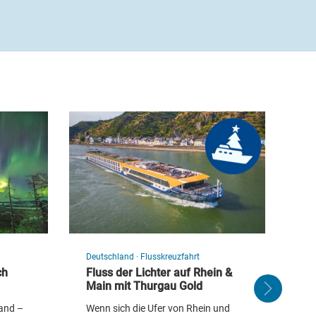
Deutschland
·
Flusskreuzfahrt
De
ch
Fluss der Lichter auf Rhein &
Po
Main mit Thurgau Gold
Ha
and –
Wenn sich die Ufer von Rhein und
Ve