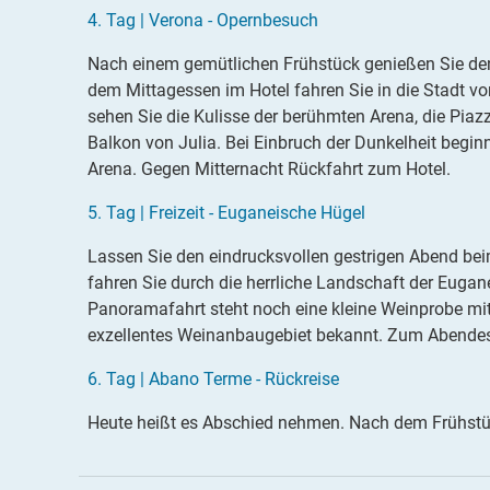
4.
Tag |
Verona - Opernbesuch
Nach einem gemütlichen Frühstück genießen Sie de
dem Mittagessen im Hotel fahren Sie in die Stadt v
sehen Sie die Kulisse der berühmten Arena, die Piazz
Es konnten keine gültigen Angebote gefunden werden. B
Balkon von Julia. Bei Einbruch der Dunkelheit beginn
Arena. Gegen Mitternacht Rückfahrt zum Hotel.
5.
Tag |
Freizeit - Euganeische Hügel
Lassen Sie den eindrucksvollen gestrigen Abend be
fahren Sie durch die herrliche Landschaft der Eugan
Panoramafahrt steht noch eine kleine Weinprobe mi
exzellentes Weinanbaugebiet bekannt. Zum Abendess
6
.
Tag |
Abano Terme - Rückreise
Heute heißt es Abschied nehmen. Nach dem Frühstüc