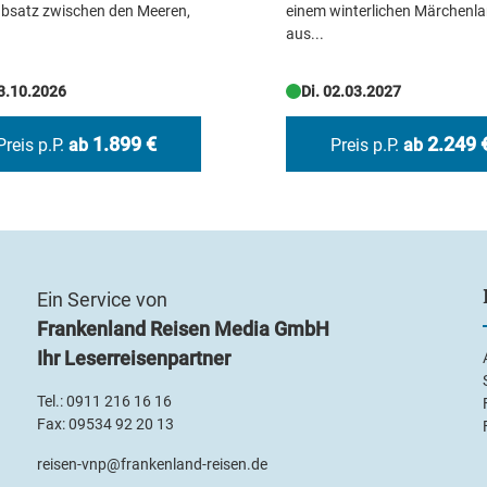
labsatz zwischen den Meeren,
einem winterlichen Märchenl
aus...
13.10.2026
Di. 02.03.2027
1.899 €
2.249 
Preis p.P.
ab
Preis p.P.
ab
Ein Service von
Frankenland Reisen Media GmbH
Ihr Leserreisenpartner
Tel.:
0911 216 16 16
Fax: 09534 92 20 13
reisen-vnp@frankenland-reisen.de