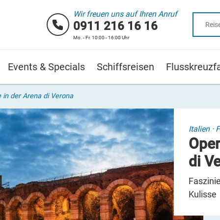
Wir freuen uns auf Ihren Anruf
0911 216 16 16
Mo. - Fr. 10:00 - 16:00 Uhr
Events & Specials
Schiffsreisen
Flusskreuzf
 in der Arena di Verona
Italien
·
F
Oper
di V
Faszini
Kulisse