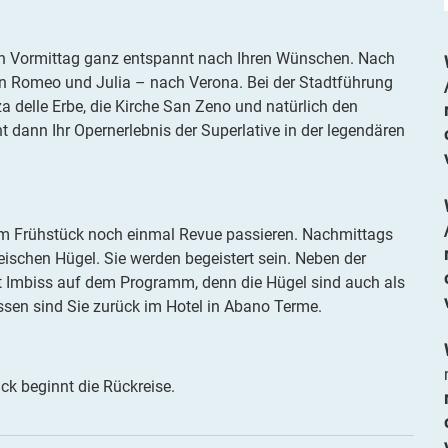
n Vormittag ganz entspannt nach Ihren Wünschen. Nach
on Romeo und Julia – nach Verona. Bei der Stadtführung
a delle Erbe, die Kirche San Zeno und natürlich den
itte wenden Sie sich an unser Service-Center.
t dann Ihr Opernerlebnis der Superlative in der legendären
im Frühstück noch einmal Revue passieren. Nachmittags
eischen Hügel. Sie werden begeistert sein. Neben der
t Imbiss auf dem Programm, denn die Hügel sind auch als
en sind Sie zurück im Hotel in Abano Terme.
k beginnt die Rückreise.