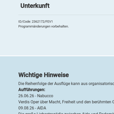
Unterkunft
Hotel Terme All'Alba
Das
4*Hotel Terme All'Alba
liegt inmitten einer Pa
ID/Code: 2362172/FEV1
Programmänderungen vorbehalten.
gestaltete Garten und Außenbereich laden zum Ents
und Freibad oder die Kurabteilung (gg. Aufpreis). Da
Gourmetrestaurant. Die großen und eleganten Zimmer
Fön, Sat-TV, Klimaanlage und Minibar ausgestattet.
Wichtige Hinweise
Die Reihenfolge der Ausflüge kann aus organisatoris
Aufführungen:
26.06.26 - Nabucco
Verdis Oper über Macht, Freiheit und den berühmten G
09.08.26 - AIDA