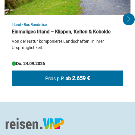
liegt zentral nur etwa 100 Meter vom Hauptbahnhof Antwerpen
entfernt. Es verfügt über ein hoteleigenes Restaurant mit
internationalen Gerichten sowie ein Fitnesscenter und
kostenloses WLAN. Die stilvoll eingerichteten Zimmer verfügen
Irland
·
Bus-Rundreise
über Bad oder DU/WC, Flachbild-TV, Schreibtisch, Safe und
Einmaliges Irland – Klippen, Kelten & Kobolde
Minibar.
Von der Natur komponierte Landschaften, in ihrer
Ursprünglichkeit...
Do. 24.09.2026
Rotterdam - Erasmusbrücke
© djama - stock.adobe.com
2.659 €
Preis p.P.
ab