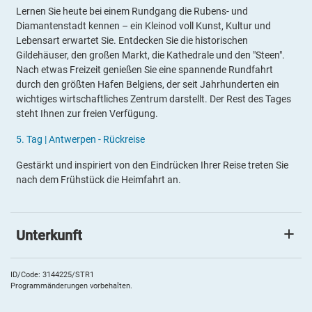
Lernen Sie heute bei einem Rundgang die Rubens- und
Diamantenstadt kennen – ein Kleinod voll Kunst, Kultur und
Lebensart erwartet Sie. Entdecken Sie die historischen
Gildehäuser, den großen Markt, die Kathedrale und den "Steen".
Nach etwas Freizeit genießen Sie eine spannende Rundfahrt
durch den größten Hafen Belgiens, der seit Jahrhunderten ein
wichtiges wirtschaftliches Zentrum darstellt. Der Rest des Tages
steht Ihnen zur freien Verfügung.
5.
Tag |
Antwerpen - Rückreise
Gestärkt und inspiriert von den Eindrücken Ihrer Reise treten Sie
nach dem Frühstück die Heimfahrt an.
Unterkunft
Postillion Hotel WTC Rotterdam
Das elegante
4*Hotel Postillion
liegt direkt angeschlossen an
ID/Code: 3144225/STR1
Programmänderungen vorbehalten.
das Rotterdamer World Trade Center im Zentrum der Stadt.
Genießen Sie Annehmlichkeiten wie das Fitnesscenter, die Bar