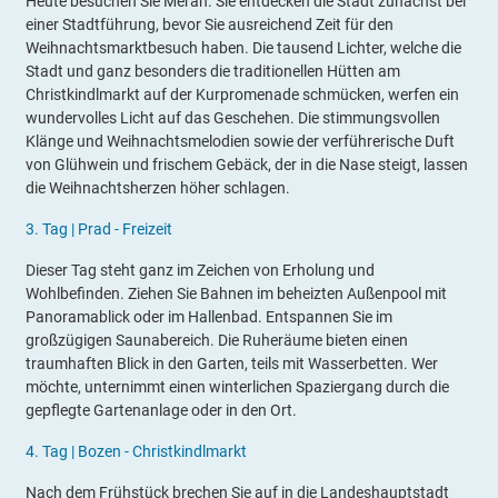
Heute besuchen Sie Meran. Sie entdecken die Stadt zunächst bei
einer Stadtführung, bevor Sie ausreichend Zeit für den
Weihnachtsmarktbesuch haben. Die tausend Lichter, welche die
Stadt und ganz besonders die traditionellen Hütten am
Christkindlmarkt auf der Kurpromenade schmücken, werfen ein
wundervolles Licht auf das Geschehen. Die stimmungsvollen
Klänge und Weihnachtsmelodien sowie der verführerische Duft
von Glühwein und frischem Gebäck, der in die Nase steigt, lassen
die Weihnachtsherzen höher schlagen.
3.
Tag |
Prad
- Freizeit
Dieser Tag steht ganz im Zeichen von Erholung und
Wohlbefinden. Ziehen Sie Bahnen im beheizten Außenpool mit
Panoramablick oder im Hallenbad. Entspannen Sie im
großzügigen Saunabereich. Die Ruheräume bieten einen
traumhaften Blick in den Garten, teils mit Wasserbetten. Wer
möchte, unternimmt einen winterlichen Spaziergang durch die
gepflegte Gartenanlage oder in den Ort.
4.
Tag |
Bozen - Christkindlmarkt
Nach dem Frühstück brechen Sie auf in die Landeshauptstadt