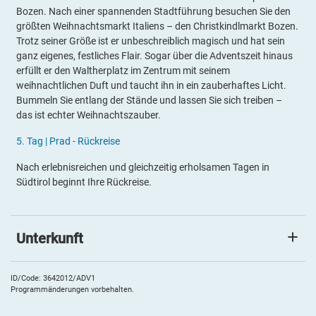
Bozen. Nach einer spannenden Stadtführung besuchen Sie den
größten Weihnachtsmarkt Italiens – den Christkindlmarkt Bozen.
Trotz seiner Größe ist er unbeschreiblich magisch und hat sein
ganz eigenes, festliches Flair. Sogar über die Adventszeit hinaus
erfüllt er den Waltherplatz im Zentrum mit seinem
weihnachtlichen Duft und taucht ihn in ein zauberhaftes Licht.
Bummeln Sie entlang der Stände und lassen Sie sich treiben –
das ist echter Weihnachtszauber.
5
.
Tag |
Prad - Rückreise
Nach erlebnisreichen und gleichzeitig erholsamen Tagen in
Südtirol beginnt Ihre Rückreise.
Unterkunft
Garden Park Hotel
Das
4*Garden Park Hotel
liegt sehr idyllisch im Herzen des
ID/Code: 3642012/ADV1
Programmänderungen vorbehalten.
Vinschgaus, dem sonnigsten Tal der Alpen. Hier heißt Sie Familie
Karner persönlich willkommen. Die großzügige Garten- und