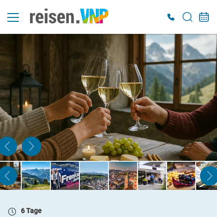
6 Tage
Mo. 02.11. - Sa. 07.11.2026
Doppelzimmer Bad o. Dusche/ WC
Belegung: 2 Personen
inkl. HP
899 €
ab
ZUR BUCHUNG
6 Tage
Mo. 02.11. - Sa. 07.11.2026
Einzelzimmer Bad o. Dusche/WC
Belegung: 1 Person
inkl. HP
6 Tage