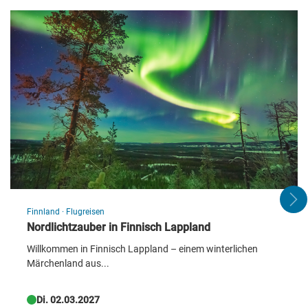
© TUI BLUE Montafon
© TU
Käse, Wein und Alpenblicke: So
klingt der Saisonabschluss nach
Frankenland-Art
Frankenland Reisen
Finnland
·
Flugreisen
Nordlichtzauber in Finnisch Lappland
Willkommen in Finnisch Lappland – einem winterlichen
Märchenland aus...
Di. 02.03.2027