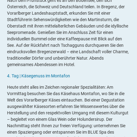
Nach dem Frühstück geht es an den Bodensee, den sich
Österreich, die Schweiz und Deutschland teilen. In Bregenz, der
Vorarlberger Landeshauptstadt, erkunden Sie mit einer
Stadtführerin Sehenswürdigkeiten wie den Martinsturm, die
Oberstadt mit ihren mittelalterlichen Gebäuden und die idyllische
Seepromenade. Genießen Sie im Anschluss Zeit für einen
individuellen Bummel oder eine Kaffeepause mit Blick auf den
See. Auf der Rückfahrt nach Tschagguns durchqueren Sie den
eindrucksvollen Bregenzerwald – eine Landschaft voller Charme,
traditioneller Dörfer und unberührter Natur. Abends
gemeinsames Abendessen im Hotel.
4.
Tag |
Käsegenuss im Montafon
Heute steht alles im Zeichen regionaler Spezialitäten: Am
Vormittag besuchen Sie das Käsehaus Montafon, wo Sie in die
Welt des Vorarlberger Käses eintauchen. Bei einer Degustation
ausgewählter Käsesorten erfahren Sie Wissenswertes über die
Herstellung und den respektvollen Umgang mit diesem Kulturgut
– begleitet von einem Glas Wein oder Holundersirup. Der
Nachmittag steht Ihnen zur freien Verfügung: unternehmen Sie
einen Spaziergang oder entspannen Sie im BLUE Spa des