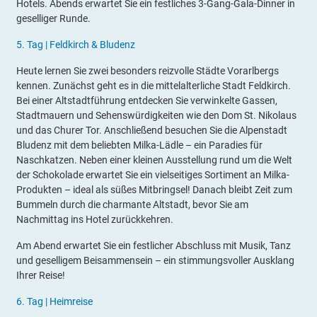
Hotels. Abends erwartet Sie ein festliches 3-Gang-Gala-Dinner in
geselliger Runde.
5.
Tag |
Feldkirch & Bludenz
Heute lernen Sie zwei besonders reizvolle Städte Vorarlbergs
kennen. Zunächst geht es in die mittelalterliche Stadt Feldkirch.
Bei einer Altstadtführung entdecken Sie verwinkelte Gassen,
Stadtmauern und Sehenswürdigkeiten wie den Dom St. Nikolaus
und das Churer Tor. Anschließend besuchen Sie die Alpenstadt
Bludenz mit dem beliebten Milka-Lädle – ein Paradies für
Naschkatzen. Neben einer kleinen Ausstellung rund um die Welt
der Schokolade erwartet Sie ein vielseitiges Sortiment an Milka-
Produkten – ideal als süßes Mitbringsel! Danach bleibt Zeit zum
Bummeln durch die charmante Altstadt, bevor Sie am
Nachmittag ins Hotel zurückkehren.
Am Abend erwartet Sie ein festlicher Abschluss mit Musik, Tanz
und geselligem Beisammensein – ein stimmungsvoller Ausklang
Ihrer Reise!
6.
Tag |
Heimreise