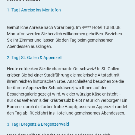
1.
Tag |
Anreise ins Montafon
Gemütliche Anreise nach V
orarlberg. Im 4***
* Hotel TUI BLUE
Montafon werden Sie herzlich willkommen geheißen.
Beziehen
Sie Ihr Zimmer und lassen Sie den Tag beim gemeinsamen
Abendessen ausklingen.
2.
Tag |
St. Gallen & Appenzell
Heute entdecken Sie die charmante Ostschweiz! In St. Gallen
erleben Sie bei einer Stadtführung die malerische Altstadt mit
ihrem reichen historische
n Erbe. Anschließend besuchen Sie die
berühmte Appenzeller Schaukäserei, wo Ihnen auf der
Besuchergalerie gezeigt wird, wie der würzige Käse entsteht –
nur das Geheimnis der Kräutersulz bleibt natürlich verborgen! Ein
Bummel durch die farbenfrohe Hauptgasse von Appenzell rundet
den Tag ab. Rückfahrt ins Hotel und gemeinsames Abendessen.
3.
Tag |
Bregenz & Bregenzerwald