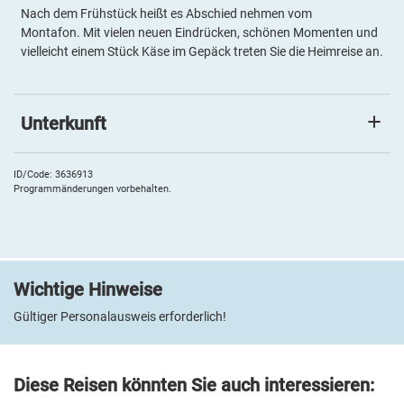
Nach dem Frühstück heißt es Abschied nehmen vom
Montafon. Mit vielen neuen Eindrücken, schönen Momenten und
vielleicht einem Stück Käse im Gepäck treten Sie die Heimreise an.
Unterkunft
Ihr Hotel
Das
4 **** Hotel TUI BLUE Montafon
liegt in Tschagguns
ID/Code: 3636913
Programmänderungen vorbehalten.
(Vorarlberg), im Herzen des Montafon-Tals, umgeben von einer
beeindruckenden Bergkulisse. Das moderne Haus verbindet
alpenländisches Design mit stilvollem Komfort.
Alle Zimmer sind mit Dusche/WC, Sat-TV, Safe, Fön, Minibar,
Bademantel und Slipper ausgestattet. Im hoteleigenen BLUE Spa
Wichtige Hinweise
mit Sauna, Dampfbad und Ruheraum finden Sie wohltuende
Gültiger Personalausweis erforderlich!
Entspannung. Genießen Sie regionale Spezialitäten im
Restaurant oder lassen Sie auf der Sonnenterrasse den Blick über
die Vorarlberger Alpen schweifen.
Diese Reisen könnten Sie auch interessieren: