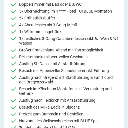
Doppelzimmer mit Bad oder DU/WC
5x Übernachtung im 4 **** Hotel TUI BLUE Montafon
5x Frühstücksbuffet
4x Abendessen als 3-Gang-Menü
1x Willkommensgetränk
1x festliches 3-Gang-Galaabendessen inkl. ¼ l Wein & ¼ l
Wasser
Großer Frankenland-Abend mit Tanzmöglichkeit
Reisetombola mit wertvollen Gewinnen
Ausflug St. Gallen mit Altstadtführung
Besuch der Appenzeller Schaukäserei inkl. Führung
Ausflug nach Bregenz mit Stadtführung & Fahrt durch
den Bregenzerwald
Besuch im Käsehaus Montafon inkl. Verkostung und
Getränk
Ausflug nach Feldkirch mit Altstadtführung
Besuch des Milka-Lädle in Bludenz
Freizeit zum Bummeln und Genießen
Nutzung des Wellnessbereichs mit BLUE Spa
Touristenabgabe (Stand 11/25)