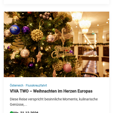
China
Deutschland
Dänemark
Estland
Finnland
Frankreich
Griechenland
Großbritannien
Irland
Österreich
·
Flusskreuzfahrt
Island
VIVA TWO – Weihnachten im Herzen Europas
Italien
Diese Reise verspricht besinnliche Momente, kulinarische
Genüsse,...
Kanada