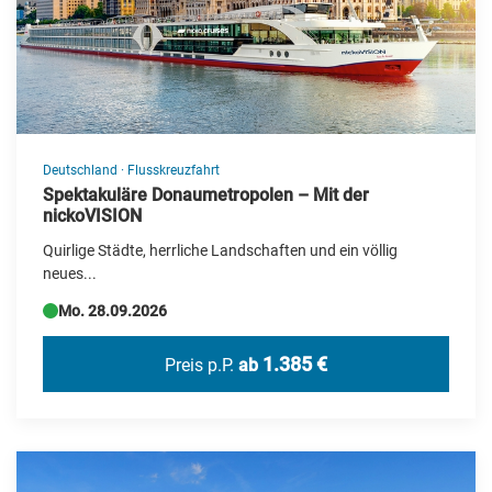
Bus-Rundreise
Deutschland Reisen
Erlebnis & Aufenthalt
Events
Flugreisen
Deutschland
·
Flusskreuzfahrt
Spektakuläre Donaumetropolen – Mit der
Flusskreuzfahrt
nickoVISION
Frühjahrs-Reisen
Quirlige Städte, herrliche Landschaften und ein völlig
neues...
Geschenkideen
Mo. 28.09.2026
Herbstreisen
Hochseekreuzfahrten
1.385 €
Preis p.P.
ab
Katalogvorschau Haupt 2026
Kultur/UNESCO
Kurzreisen