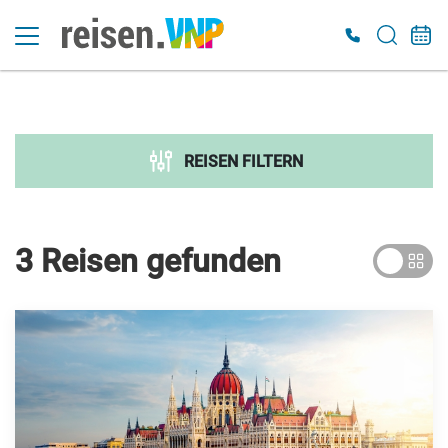
Suche verfeinern
Sortieren nach
REISEN FILTERN
Preis
€ 300
€ 7 000
3 Reisen
gefunden
Dauer
Reiseart
Adventsreisen