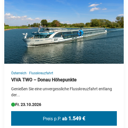
Neue Reisen
Silvesterreisen
Specials
Städte-/Musikreisen
Weihnachtsreisen
Zielgebiet
Österreich
·
Flusskreuzfahrt
Albanien
VIVA TWO – Donau Höhepunkte
Andorra
Genießen Sie eine unvergessliche Flusskreuzfahrt entlang
Barbados
der...
Fr. 23.10.2026
Belgien
Botswana
1.549 €
Preis p.P.
ab
Brasilien