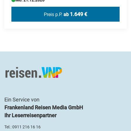
Mo. 21.12.2026
Kap Verde
Karibik
1.649 €
Preis p.P.
ab
Kroatien
Litauen
Marokko
Mauritius
Monaco
Montenegro
Namibia
Nepal
Ein Service von
Frankenland Reisen Media GmbH
Niederlande
Ihr Leserreisenpartner
Norwegen
Tel.:
0911 216 16 16
Polen